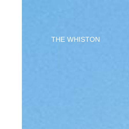
THE WHISTON
THE WHISTON
THE WHISTON
THE WHISTON
THE WHISTON
THE WHISTON